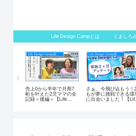
Life Design Campとは
くましろ
Life Design Camp成果事例
Life Design Camp成果事例
葉に出来
売上0から半年で月商7
さぁ、今飛び込もう！
が激減し
桁を叶えた2児ママの全
もが夢に挑戦できる環
Sメソッ
記録＜後編＞【Life
に出会いました！【Lif
Design Campメンバー
Design Campメンバー
の声】
の声】