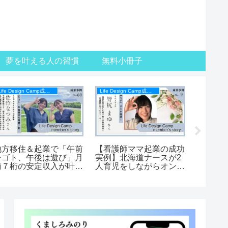
夢を叶える人の習慣
無料小冊子
Life Design Camp成果事例
Life Design Camp成果事例
地方移住＆起業で「午前
【看護師ママ起業の成功
【Life 
シゴト、午後は遊び」月
実例】北海道ナースが2
デュー
商７桁の安定収入が叶っ
人育児をしながらオンラ
エアカ
【Life Design Campメ
イン講座で月商100万を
さん
ンバーインタビュー】
叶えた・成果事例