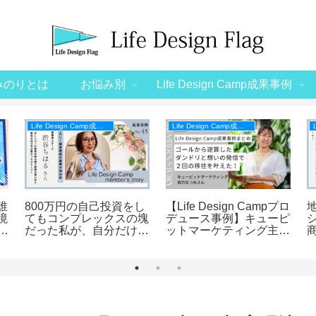
みのりとは
お悩み別
Life Design Camp成果事例
Life Design Camp成果事例
Life Design Camp成果事例
誰
800万円の自己投資をし
【Life Design Campプロ
境
てもコンプレックスの塊
デュース事例】キューピ
e
だった私が、自分だけの
ットマーケティング主宰
強みを磨く挑戦に没頭し
佐竹なつみさん
た
ています！【Life Design
Campメンバーの声】