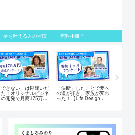
夢を叶える人の習慣
無料小冊子
Life Design Camp成果事例
Life Design Camp成果事例
「できない」は勘違いだ
「決断」したことで夢へ
月商10
った！オリジナルビジネ
の道が拓き、家族が変わ
起業家
スの開発で月商175万円
った！【Life Design
マナー
成！【Life Design
Campメンバーの声】
Campメンバーの声】