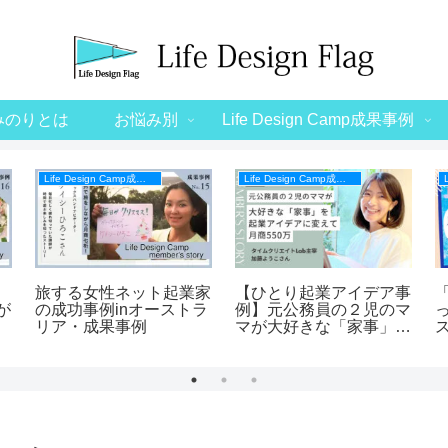
みのりとは
お悩み別
Life Design Camp成果事例
Life Design Camp成果事例
Life Design Camp成果事例
旅する女性ネット起業家
【ひとり起業アイデア事
が
の成功事例inオーストラ
例】元公務員の２児のマ
リア・成果事例
マが大好きな「家事」を
起業アイデアに変えて月
達
商550万