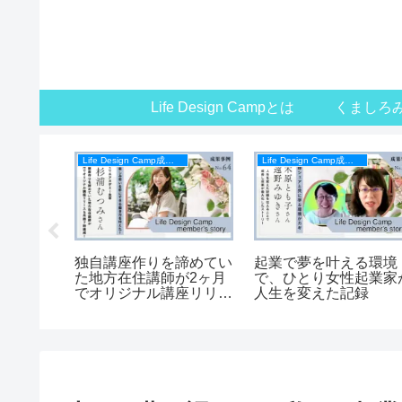
Life Design Campとは
くましろ
Life Design Camp成果事例
Life Design Camp成果事例
えない！
独自講座作りを諦めてい
起業で夢を叶える環境
出会った
た地方在住講師が2ヶ月
で、ひとり女性起業家
でオリジナル講座リリー
人生を変えた記録
ス＆月商7桁達成！【杉
浦むつみさんインタビュ
ー】