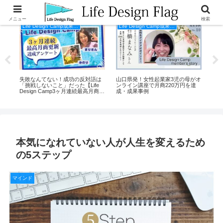
メニュー
検索
Life Design Camp成果事例
Life Design Camp成果事例
00
失敗なんてない！成功の反対語は
山口県発！女性起業家3児の母がオ
家
成
「挑戦しないこと」だった【Life
ンライン講座で月商220万円を達
を語
Design Camp3ヶ月連続最高月商更
成・成果事例
De
新メンバーの声】
本気になれていない人が人生を変えるため
の5ステップ
マインド