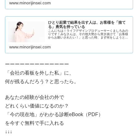
度読みたい方はコチラ▼自分自身で...
www.minorijinsei.com
ひとり起業で結果を出す人は、お客様を「捨て
る」勇気を持っている
こんにちは！ライフデザインプロデューサーくましろみの
りです！みなさんは、その他大勢から突き抜けて「お客様
からお願いされたい！」と思った時、まず何をしようと考
えますか？こう質問をすると、多くの人がもっと資格を増
やして、たくさんの人に価値を提供...
www.minorijinsei.com
ーーーーーーーーーーーーー
「会社の看板を外した私」に、
何が残るんだろう？と思ったら。
あなたの経験が会社の外で
どれくらい価値になるのか？
「今の現在地」がわかる診断eBook（PDF）
を今すぐ無料で手に入れる
↓↓↓