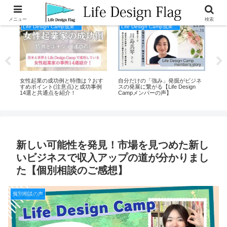
メニュー
検索
Life Design Camp成果事例
Life Design Camp成果事例
ース
女性起業の成功例と特徴は？おす
自分だけの「強み」発掘がビジネ
【
ン
すめポイント(注意点)と成功事例
スの発展に繋がる【Life Design
上ゼ
14選と共通点を紹介！
Campメンバーの声】
由と
新しい可能性を発見！市場を見つめた新し
いビジネスで収入アップの道が分かりまし
た【個別相談のご感想】
個別相談の声