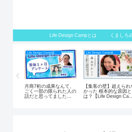
Life Design Campとは
くましろ
Life Design Camp成果事例
Life Design Camp成果事例
 Campプロ
月商7桁の成果なんて、
【集客の壁】超えられ
楽験☆エ
ごく一部の限られた人の
かった 根本的な原因と
ング主宰
話だと思ってました
は？【Life Design Ca
【Life Design Campメン
メンバーの声】
バーの声】