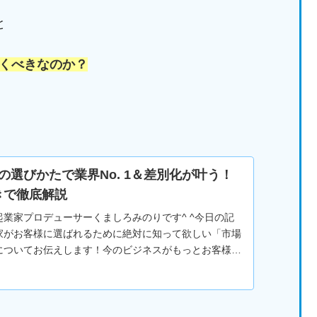
と
くべきなのか？
の選びかたで業界No. 1＆差別化が叶う！
きで徹底解説
業家プロデューサーくましろみのりです^ ^今日の記
家がお客様に選ばれるために絶対に知って欲しい「市場
についてお伝えします！今のビジネスがもっとお客様に
ネスを「売る」お客様と...