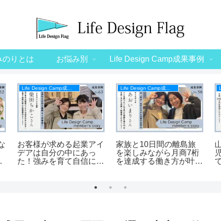
みのりとは
お悩み別
Life Design Camp成果事例
Life Design Camp成果事例
Life Design Camp成果事例
な
お客様が求める起業アイ
家族と10日間の離島旅
デアは自分の中にあっ
を楽しみながら月商7桁
mp
た！強みを育て自信に変
を達成する働き方が叶い
えた起業家のストーリー
ました【Life Design
【Life Design Campメン
Campメンバーインタビ
バーの声】
ュー】