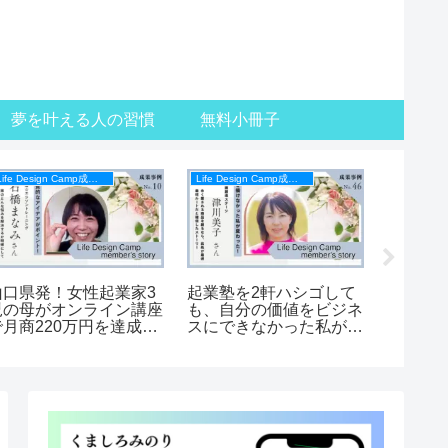
夢を叶える人の習慣
無料小冊子
Life Design Camp成果事例
Life Design Camp成果事例
山口県発！女性起業家3
起業塾を2軒ハシゴして
200人
児の母がオンライン講座
も、自分の価値をビジネ
れた元
で月商220万円を達成・
スにできなかった私が、
前の悩
成果事例
オリジナル商品づくりで
【Life 
遂に覚醒できました！
バーの
【Life Design Campメン
バーの声】