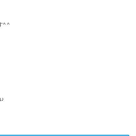
^ ^
♪