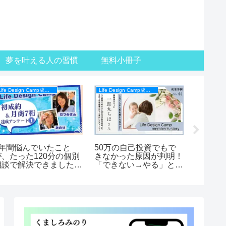
夢を叶える人の習慣
無料小冊子
Life Design Camp成果事例
Life Design Camp成果事例
9年間悩んでいたこと
50万の自己投資でもで
環境を
が、たった120分の個別
きなかった原因が判明！
間の使
相談で解決できました！
「できない→やる」と前
が大き
ife Design Campメンバ
提を変えただけで行動派
【Life 
ーの声】
な私に変化！【Life
バーの
Design Campメンバー
の声】