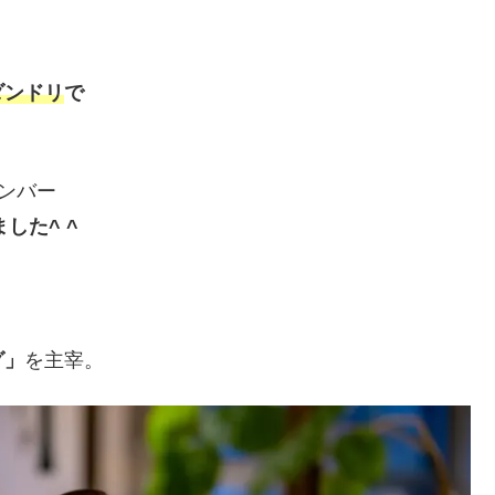
ダンドリ
で
メンバー
した^ ^
グ」
を主宰。