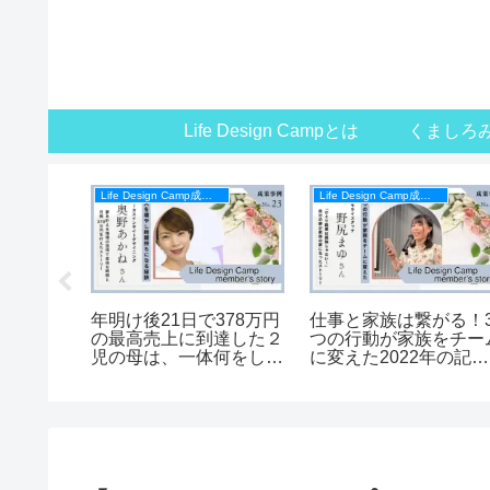
Life Design Campとは
くましろ
Life Design Camp成果事例
Life Design Camp成果事例
ピストが
年明け後21日で378万円
仕事と家族は繋がる！
に変えて
の最高売上に到達した２
つの行動が家族をチー
の起業家
児の母は、一体何をした
に変えた2022年の記録
esign
のか？
【Life Design Camp
インタビ
バーの声】