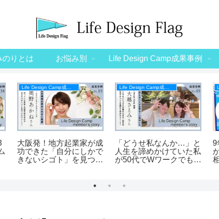
みのりとは
お悩み別
Life Design Camp成果事例
Life Design Camp成果事例
Life Design Camp成果事例
3
大阪発！地方起業家が成
「どうせ私なんか…」と
ム
功できた「自分にしかで
人生を諦めかけていた私
きないシゴト」を見つけ
が50代でWワークでも
メン
たきっかけ・成果事例
「好き」を商品にするこ
L
とができた【Life Design
Campメンバーの声】