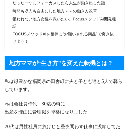
たった一つにフォーカスしたら人生が動き出した話
時間も収入も自由にした地方ママの働き方改革
報われない地方女性を救いたい…FocusメソッドAI開発秘
話
FOCUSメソッドAIを相棒に“お願いされる商品”で突き抜
けよう！
地方ママが“生き方”を変えた転機とは？
私は緑豊かな福岡県の田舎町に夫と子ども達と5人で暮ら
しています。
私は会社員時代、30歳の時に
出産を理由に管理職を降格になりました。
20代は男性社員に負けじと昼夜問わず仕事に没頭してた