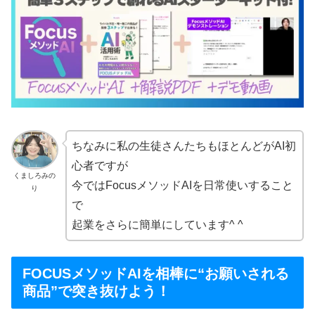
ちなみに私の生徒さんたちもほとんどがAI初
心者ですが
くましろみの
今ではFocusメソッドAIを日常使いすること
り
で
起業をさらに簡単にしています^ ^
FOCUSメソッドAIを相棒に“お願いされる
商品”で突き抜けよう！