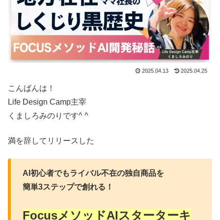
2025.04.13
2025.04.25
こんばんは！
Life Design Camp主宰
くましろみのりです^ ^
満を辞してリリースした
AI初心者でもライバル不在の独自商品を
簡単3ステップで創れる！
FocusメソッドAIスターターキ