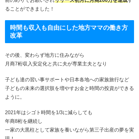
前のめりでお願いされ
リリース初月に月商200万を達成
す
ることができました！
時間も収入も自由にした地方ママの働き方
改革
その後、変わらず地方に住みながら
月商7桁収入安定化と共に夫が専業主夫となり
子ども達の習い事サポートや日本各地への家族旅行など
子どもの未来の選択肢を増やすお金と時間の投資ができる
ように。
2021年はシゴト時間を1/3に減らしても
年商8桁を継続し
一家の大黒柱として家族を養いながら第三子出産の夢を実
現！