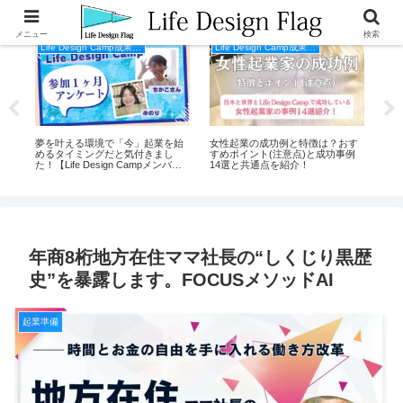
メニュー
検索
Life Design Camp成果事例
Life Design Camp成果事例
ンを
夢を叶える環境で「今」起業を始
女性起業の成功例と特徴は？おす
ビ
料
めるタイミングだと気付きまし
すめポイント(注意点)と成功事例
な
た！【Life Design Campメンバー
14選と共通点を紹介！
し
の声】
年商8桁地方在住ママ社長の“しくじり黒歴
史”を暴露します。FOCUSメソッドAI
起業準備