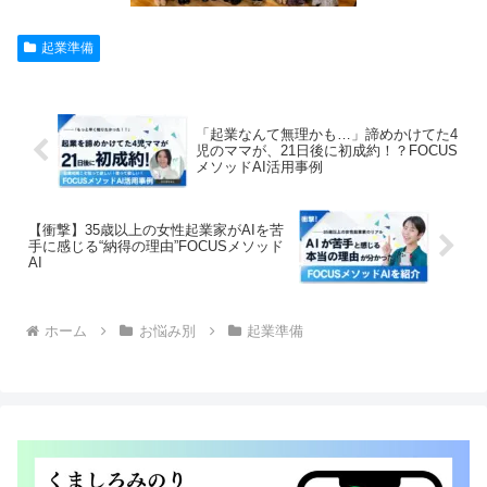
起業準備
「起業なんて無理かも…」諦めかけてた4
児のママが、21日後に初成約！？FOCUS
メソッドAI活用事例
【衝撃】35歳以上の女性起業家がAIを苦
手に感じる“納得の理由”FOCUSメソッド
AI
ホーム
お悩み別
起業準備