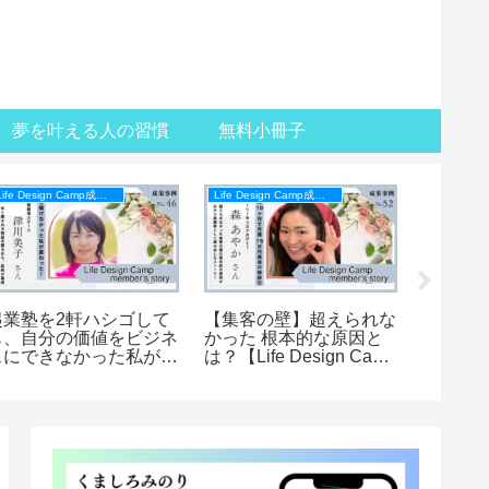
夢を叶える人の習慣
無料小冊子
Life Design Camp成果事例
Life Design Camp成果事例
起業塾を2軒ハシゴして
【集客の壁】超えられな
独自商
も、自分の価値をビジネ
かった 根本的な原因と
がかか
スにできなかった私が、
は？【Life Design Camp
た！FO
オリジナル商品づくりで
メンバーの声】
利用者
遂に覚醒できました！
Life Design Campメン
バーの声】