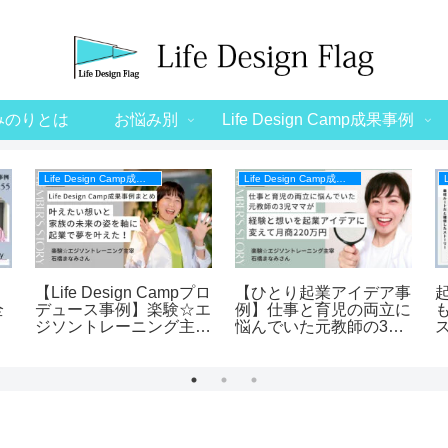
みのりとは
お悩み別
Life Design Camp成果事例
Life Design Camp成果事例
Life Design Camp成果事例
【Life Design Campプロ
【ひとり起業アイデア事
全
デュース事例】楽験☆エ
例】仕事と育児の両立に
ジソントレーニング主宰
悩んでいた元教師の3児
石橋まなみさん
ママが経験と想いを起業
アイデアに変えて月商
220万円
【