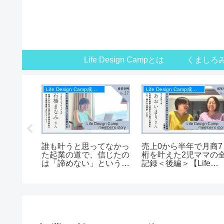
Life Design Campとは
くましろ
Life Design Camp成果事例
Life Design Camp成果事例
イデア事
誰も叶うと思ってなかっ
売上0から半年で月商7
す時間を
た起業の道で、信じたの
桁を叶えた2児ママの
育士が子
は「諦めない」という自
記録＜後編＞【Life
アイデア
分との約束でした【Life
Design Campメンバー
5万円
Design Campメンバー
の声】
の声】