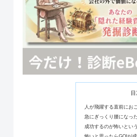
目
人が飛躍する直前にお
急にぎっくり腰になっ
成功するのが怖いとい
怖いと思ったらGO!が