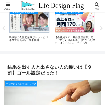
メニュー
検索
Life Design Camp成果事例
Life Design Camp成果事例
毎
鳥取県の女性起業家がネットビジ
【会社員ママ→独自講座主宰】売
起業
し
ネスで月商7桁・成果事例
上ゼロから月商170万円になった理
の
ーの
由とは？FOCUSメソッドAI
策！
の
結果を出す人と出さない人の違いは【９
割】ゴール設定だった！
夢を叶える人の習慣シリーズ