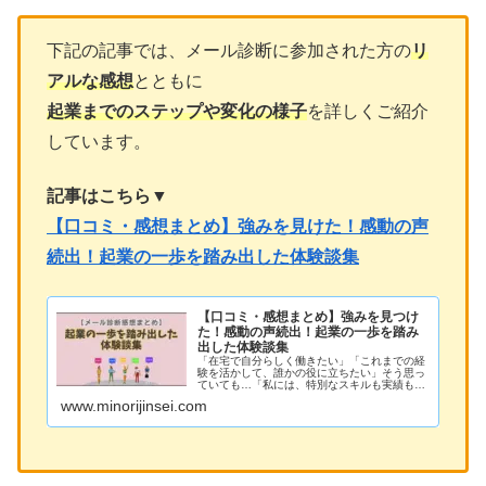
下記の記事では、メール診断に参加された方の
リ
アルな感想
とともに
起業までのステップや変化の様子
を詳しくご紹介
しています。
記事はこちら
▼
【口コミ・感想まとめ】強みを見けた！感動の声
続出！起業の一歩を踏み出した体験談集
【口コミ・感想まとめ】強みを見つけ
た！感動の声続出！起業の一歩を踏み
出した体験談集
「在宅で自分らしく働きたい」「これまでの経
験を活かして、誰かの役に立ちたい」そう思っ
ていても…「私には、特別なスキルも実績もな
い…」「強みなんて、本当にあるのかな？」
www.minorijinsei.com
「起業したいけど、何から始めればいいの？」
そんな風に悩んでいる方が、とても...