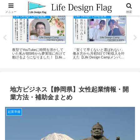
メニュー
検索
Life Design Camp成果事例
Life Design Camp成果事例
ース
夜型でYouTubeに時間を溶かして
「安くて早くないと選ばれない」
月
ン
いた私が朝5時から夢実現に向けて
働き方から月初5日で7桁収入を叶
限
動けるようになりました！【Life
えた【Life Design Campメンバー
【Li
Design Campメンバーの声】
インタビュー】
声
地方ビジネス【静岡県】女性起業情報・開
業方法・補助金まとめ
起業準備