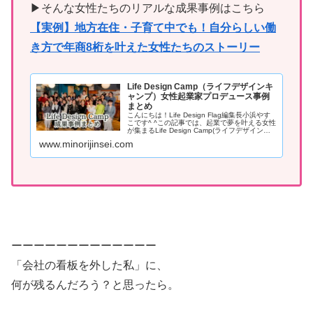
▶そんな女性たちのリアルな成果事例はこちら
【実例】地方在住・子育て中でも！自分らしい働
き方で年商8桁を叶えた女性たちのストーリー
Life Design Camp（ライフデザインキ
ャンプ）女性起業家プロデュース事例
まとめ
こんにちは！Life Design Flag編集長小浜やす
こです^ ^この記事では、起業で夢を叶える女性
が集まるLife Design Camp(ライフデザインキ
ャンプ)の仲間たちを紹介する記事の概要とリン
www.minorijinsei.com
クをまとめています。Life De...
ーーーーーーーーーーーーー
「会社の看板を外した私」に、
何が残るんだろう？と思ったら。