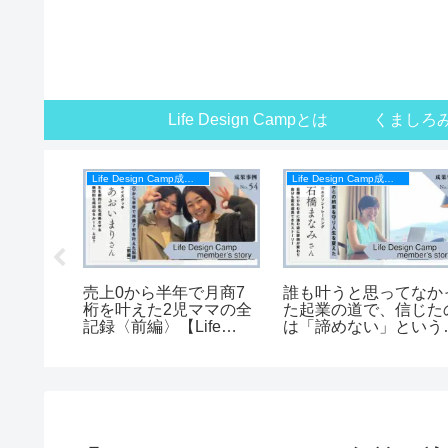
Life Design Campとは
くましろ
Life Design Camp成果事例
Life Design Camp成果事例
ナで仕事
売上0から半年で月商7
誰も叶うと思ってなか
ら、月商
桁を叶えた2児ママの全
た起業の道で、信じた
女性起業
記録〈前編〉【Life
は「諦めない」という
Design Campメンバー
分との約束でした【Lif
の声】
Design Campメンバー
の声】