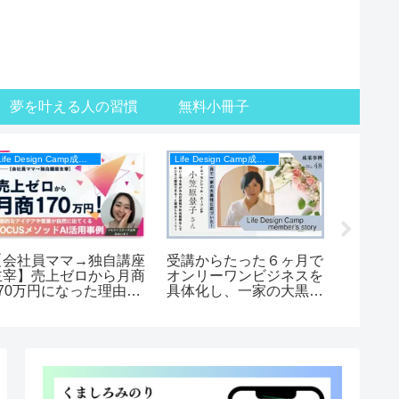
夢を叶える人の習慣
無料小冊子
Life Design Camp成果事例
Life Design Camp成果事例
【会社員ママ→独自講座
受講からたった６ヶ月で
環境を
主宰】売上ゼロから月商
オンリーワンビジネスを
間の使
170万円になった理由と
具体化し、一家の大黒柱
が大き
は？FOCUSメソッドAI
になる日が見えてきた！
【Life 
【Life Design Campメン
バーの
バーの声】