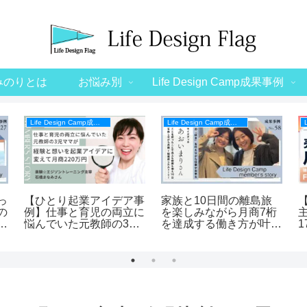
みのりとは
お悩み別
Life Design Camp成果事例
Life Design Camp成果事例
Life Design Camp成果事例
っ
【ひとり起業アイデア事
家族と10日間の離島旅
の
例】仕事と育児の両立に
を楽しみながら月商7桁
自
悩んでいた元教師の3児
を達成する働き方が叶い
e
ママが経験と想いを起業
ました【Life Design
アイデアに変えて月商
Campメンバーインタビ
220万円
ュー】