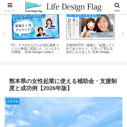
メニュー
検索
Life Design Camp成果事例
Life Design Camp成果事例
た
TV、スマホだらだらが消え講座づ
月商550万円！家族に「起業してく
寝
を
くりと発信に没頭した「たった1つ
れてありがとう」と言って貰える
日
の理由」【Life Design Campメン
自分になりました【Life Design
た【
バーの声２】
Campメンバーの声】
声
熊本県の女性起業に使える補助金・支援制
度と成功例【2026年版】
起業準備