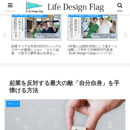
メニュー
検索
Life Design Camp成果事例
Life Design Camp成果事例
副業３つでも年収150万のシングル
1年後には絶対10倍にして返す！と
主
マザーが孤独じゃない「ひとり起
決断して半年で月商88万円達成
るビ
イン
業」で息子の夢貯金が出来まし
【Life Design Campメンバーの
た！【Life Design Campメンバー
声】
の声】
起業を反対する最大の敵「自分自身」を手
懐ける方法
マインド