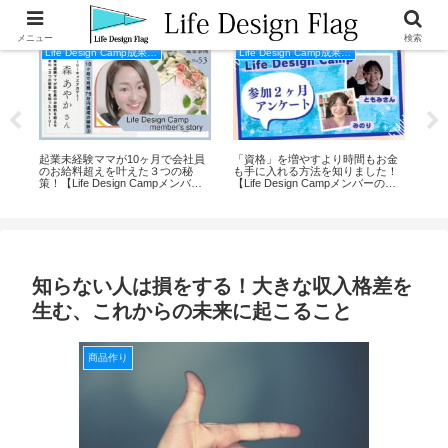
メニュー
検索
Life Design Camp成果事例
Life Design Camp成果事例
り
起業未経験ママが10ヶ月で会社員
「資格」を増やすより時間もお金
起
のお給料超えを叶えた３つの秘
も手に入れる方法を知りました！
価
策！【Life Design Campメンバー
【Life Design Campメンバーの
が
の声】
声】
覚醒
Ca
知らない人は損をする！大きな収入格差を
生む、これからの未来に起こること
商品作り