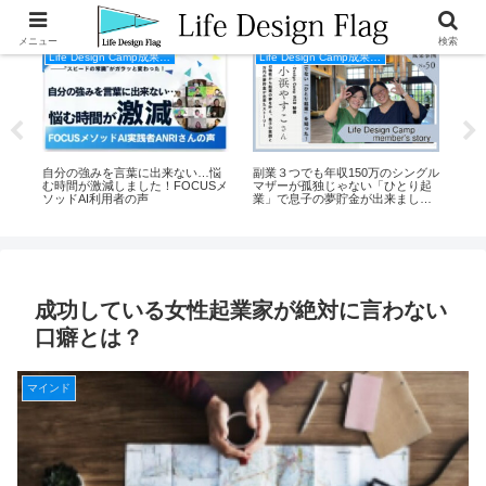
メニュー
検索
Life Design Camp成果事例
Life Design Camp成果事例
」
自分の強みを言葉に出来ない…悩
副業３つでも年収150万のシングル
自
の
む時間が激減しました！FOCUSメ
マザーが孤独じゃない「ひとり起
イ
ーの
ソッドAI利用者の声
業」で息子の夢貯金が出来まし
【Li
た！【Life Design Campメンバー
声
の声】
成功している女性起業家が絶対に言わない
口癖とは？
マインド