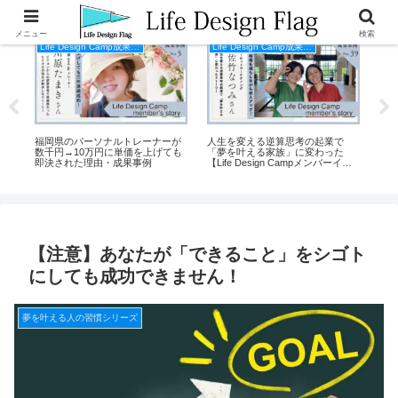
メニュー
検索
Life Design Camp成果事例
Life Design Camp成果事例
ネ
福岡県のパーソナルトレーナーが
人生を変える逆算思考の起業で
広
数千円→10万円に単価を上げても
「夢を叶える家族」に変わった
田
即決された理由・成果事例
【Life Design Campメンバーイン
え
タビュー】
【注意】あなたが「できること」をシゴト
にしても成功できません！
夢を叶える人の習慣シリーズ