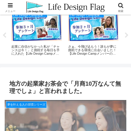
メニュー
検索
Life Design Camp成果事例
Life Design Camp成果事例
ら月
起業に自信がなかった私が「チャ
さぁ、今飛び込もう！誰もが夢に
【L
師・
ンスは今！」と挑戦する毎日を手
挑戦できる環境に出会いました！
事
に入れた【Life Design Campメン
【Life Design Campメンバーの
ニ
バーの声】
声】
地方の起業家お茶会で「月商10万なんて無
理でしょ」と言われました。
夢を叶える人の習慣シリーズ