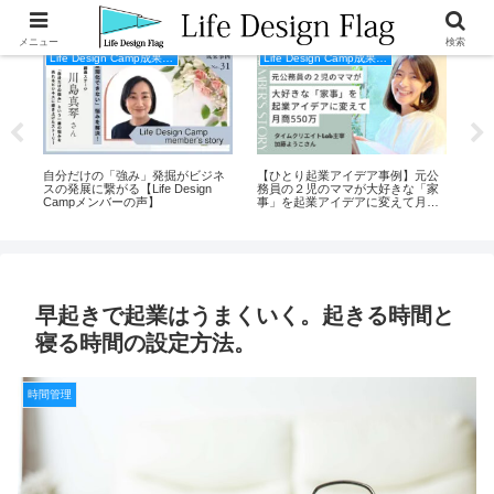
メニュー
検索
Life Design Camp成果事例
Life Design Camp成果事例
0万
自分だけの「強み」発掘がビジネ
【ひとり起業アイデア事例】元公
環
スの発展に繋がる【Life Design
務員の２児のママが大好きな「家
方
Campメンバーの声】
事」を起業アイデアに変えて月商
した
550万
ー
早起きで起業はうまくいく。起きる時間と
寝る時間の設定方法。
時間管理