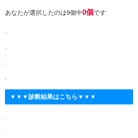
0
個
あなたが選択したのは9個中
です
.
.
.
.
▼▼▼診断結果はこちら▼▼▼
.
.