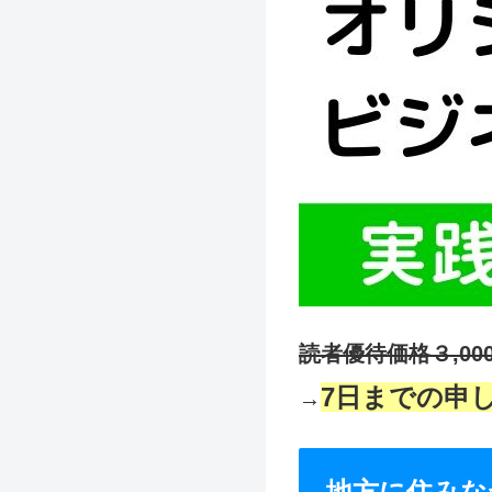
読者優待価格３,0
7日までの申
→
地方に住みな