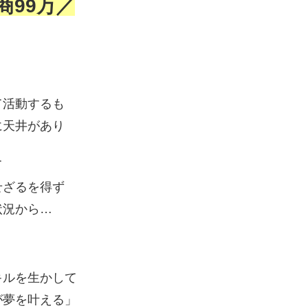
商99万／
て活動するも
に天井があり
て
せざるを得ず
状況から…
キルを生かして
が夢を叶える」