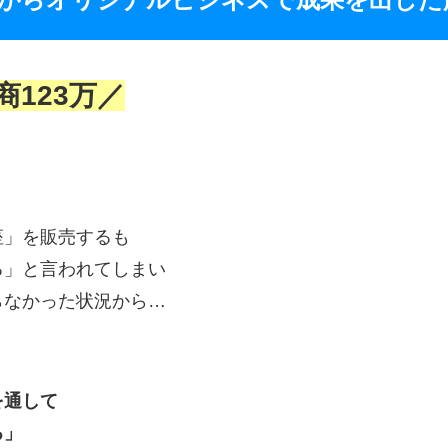
123万／
座」を販売するも
る」と言われてしまい
らなかった状況から…
を通して
る」