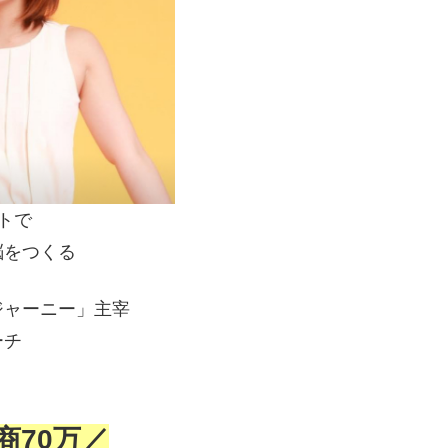
トで
脳をつくる
ジャーニー」主宰
ーチ
商70万／