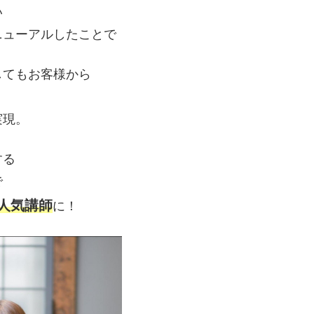
い
ニューアルしたことで
してもお客様から
実現。
する
で
人気講師
に！