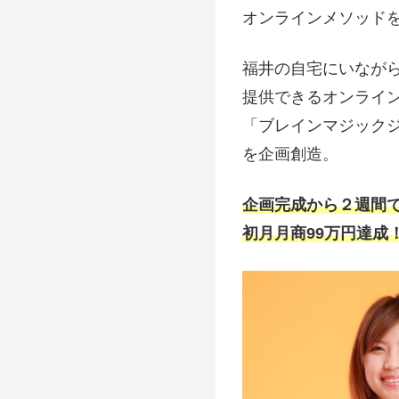
オンラインメソッド
福井の自宅にいなが
提供できるオンライ
「ブレインマジック
を企画創造。
企画完成から２週間
初月月商99万円達成