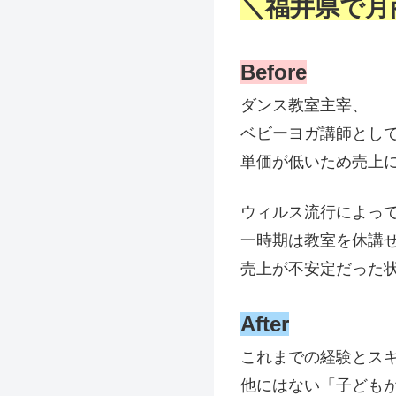
＼福井県で月
Before
ダンス教室主宰、
ベビーヨガ講師とし
単価が低いため売上
ウィルス流行によっ
一時期は教室を休講
売上が不安定だった
After
これまでの経験とス
他にはない「子ども