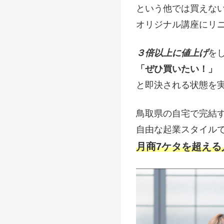
という他では買えな
オリジナル講座にリ
３倍以上に値上げ
を
「ぜひ買いたい！」
と即決される状態を
鳥取県の自宅で完結
自由な起業スタイル
月商7ケタを超える