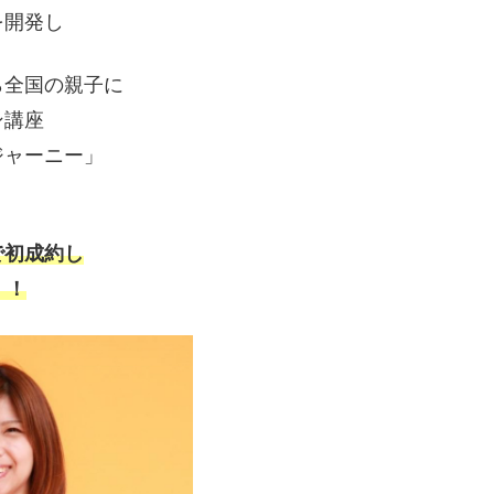
を開発し
ら全国の親子に
ン講座
ジャーニー」
で初成約し
！！