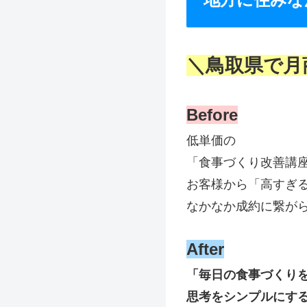
＼鳥取県で月商
Before
低単価の
「食事づくり改善講
お客様から「高すぎ
なかなか成約に繋が
After
「毎日の食事づくり
思考をシンプルにす